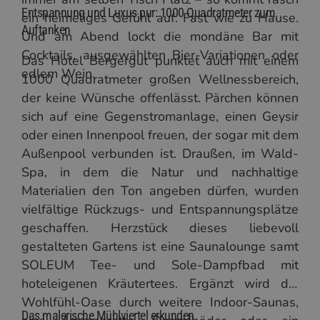
Entspannung und Luxus pur: 1000 Quadratmeter zum
ein heimeliges Gefühl auf. Fast wie zu Hause.
Auftanken
Und am Abend lockt die mondäne Bar mit
Cocktails, ausgewählten Bier-Variationen oder
Das Hotel Bergergut punktet auch mit einem
edlem Wein.
1000 Quadratmeter großen Wellnessbereich,
der keine Wünsche offenlässt. Pärchen können
sich auf eine Gegenstromanlage, einen Geysir
oder einen Innenpool freuen, der sogar mit dem
Außenpool verbunden ist. Draußen, im Wald-
Spa, in dem die Natur und nachhaltige
Materialien den Ton angeben dürfen, wurden
vielfältige Rückzugs- und Entspannungsplätze
geschaffen. Herzstück dieses liebevoll
gestalteten Gartens ist eine Saunalounge samt
SOLEUM Tee- und Sole-Dampfbad mit
hoteleigenen Kräutertees. Ergänzt wird die
Wohlfühl-Oase durch weitere Indoor-Saunas,
Das malerische Mühlviertel erkunden