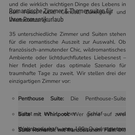
und die wirklich wichtigen Dinge des Lebens in
Romantische Zimmer & Themensuiten für
den Fokus rückt: Genuss, Zuneigung und
Ihren Romantikurlaub
Wertschätzung.
35 unterschiedliche Zimmer und Suiten stehen
für die romantische Auszeit zur Auswahl. Ob
französisch-anmutender Chic, wildromantisches
Ambiente oder lichtdurchflutetes Liebesnest –
hier findet jeder das optimale Szenario für
traumhafte Tage zu zweit. Wir stellen drei der
einzigartigen Zimmer vor:
Penthouse Suite:
Die Penthouse-Suite
bietet mit einer Schlaf- und
Suite mit Whirlpool:
Wer gerne auf zwei
Wohnlandschaft von 160 Quadratmetern
Stockwerken wohnt, ist in diesem
Suite Romantik mit französischem Flair:
Die