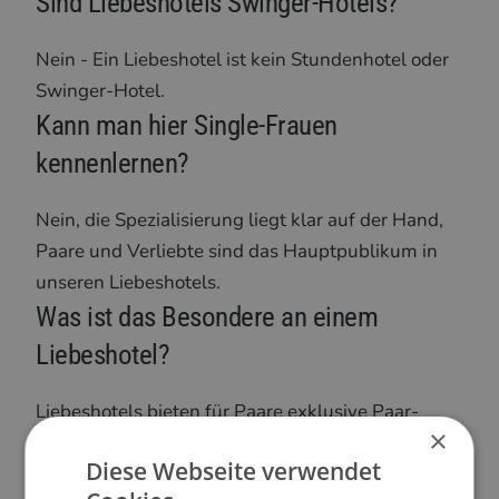
Sind Liebeshotels Swinger-Hotels?
Nein - Ein Liebeshotel ist kein Stundenhotel oder
Swinger-Hotel.
Kann man hier Single-Frauen
kennenlernen?
Nein, die Spezialisierung liegt klar auf der Hand,
Paare und Verliebte sind das Hauptpublikum in
unseren Liebeshotels.
Was ist das Besondere an einem
Liebeshotel?
Liebeshotels bieten für Paare exklusive Paar-
×
Angebote, welche mit einem Hauch Erotik
Diese Webseite verwendet
versehen sind. Vom Liebesspielzeug bis hin zu