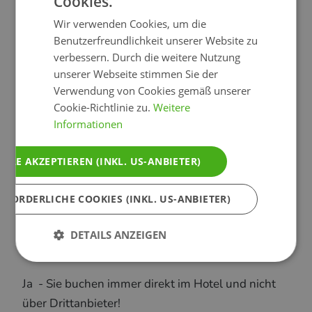
Cookies.
tollen Love-Boxes können die Gäste in der
Rezeption diskret in Empfang nehmen und damit
Wir verwenden Cookies, um die
Benutzerfreundlichkeit unserer Website zu
selbst entscheiden was Sie in einem Liebesurlaub
verbessern. Durch die weitere Nutzung
und Kuschelurlaub erleben wollen. Der Gast ist
unserer Webseite stimmen Sie der
König!
Verwendung von Cookies gemäß unserer
Anfragen und direkt buchen
Cookie-Richtlinie zu.
Weitere
Informationen
Kann man Liebeshotels direkt buchen?
ALLE AKZEPTIEREN (INKL. US-ANBIETER)
Ja - der grösste Teil der Liebeshotels ist direkt
buchbar, sonst verwenden Sie bitte die in der
RFORDERLICHE COOKIES (INKL. US-ANBIETER)
Hotelansicht integrierte "UNVERBINDLICHE
ANFRAGE".
DETAILS ANZEIGEN
Bucht man direkt im Hotel?
Ja - Sie buchen immer direkt im Hotel und nicht
über Drittanbieter!