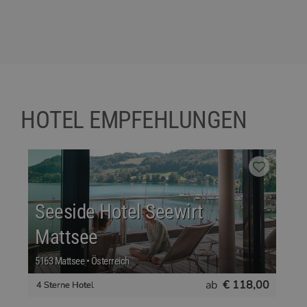
HOTEL EMPFEHLUNGEN
Seeside Hotel Seewirt
Mattsee
H
5163 Mattsee • Österreich
65
ab
€ 118,00
4 Sterne Hotel
4