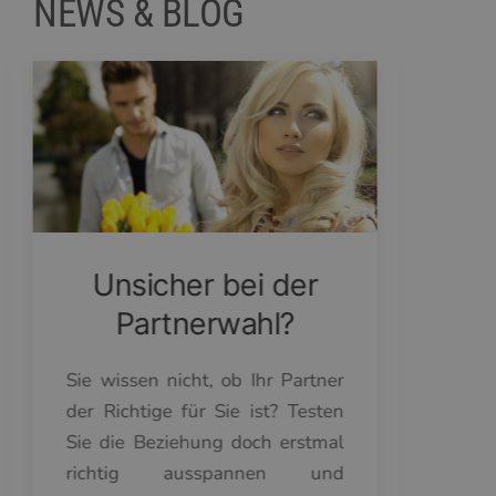
NEWS & BLOG
Unsicher bei der
Partnerwahl?
Sie wissen nicht, ob Ihr Partner
Die B
der Richtige für Sie ist? Testen
mehr r
Sie die Beziehung doch erstmal
ständ
richtig ausspannen und
zu Ha