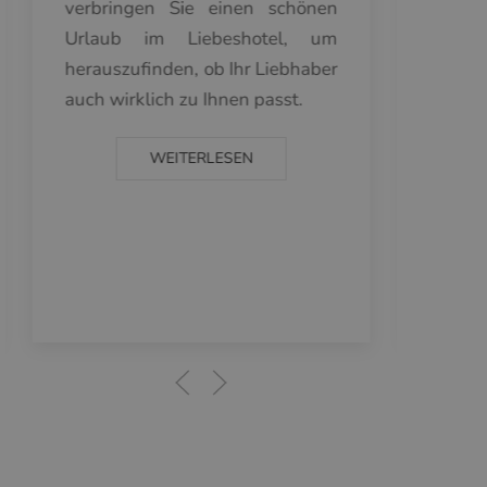
verbringen Sie einen schönen
sollt
Urlaub im Liebeshotel, um
Bezie
herauszufinden, ob Ihr Liebhaber
mach
auch wirklich zu Ihnen passt.
Strei
einfac
WEITERLESEN