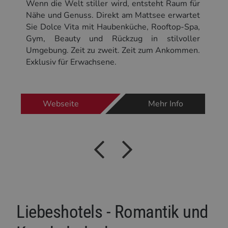
im
Wenn die Welt stiller wird, entsteht Raum für
L
re
Nähe und Genuss. Direkt am Mattsee erwartet
H
h.
Sie Dolce Vita mit Haubenküche, Rooftop-Spa,
u
er
Gym, Beauty und Rückzug in stilvoller
F
el
Umgebung. Zeit zu zweit. Zeit zum Ankommen.
u
Exklusiv für Erwachsene.
P
Webseite
Mehr Info
Liebeshotels - Romantik und