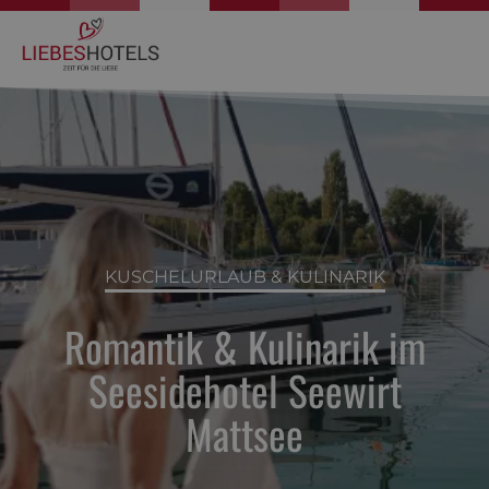
KUSCHELURLAUB & KULINARIK
LIEBESURLAUB TIROL
Romantik & Kulinarik im
Romantikurlaub im
Seesidehotel Seewirt
Liebeshotel Alpen-Herz
Mattsee