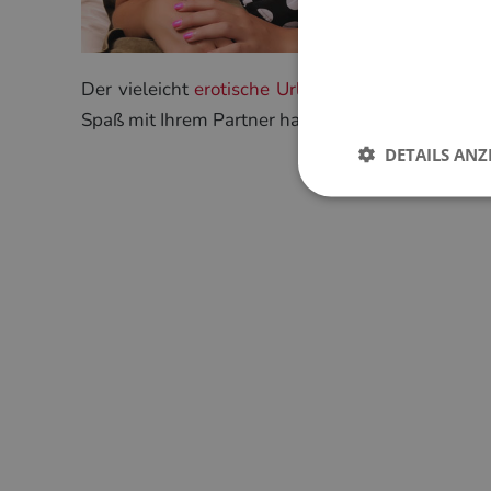
Der vieleicht
erotische Urlaub
wird Ihre erotisc
Spaß mit Ihrem Partner haben und vielleicht die
DETAILS ANZ