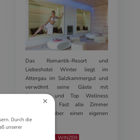
Das Romantik-Resort und
Liebeshotel Winter liegt im
Attergau im Salzkammergut und
verwöhnt seine Gäste mit
Romantik und Top Wellness
×
Angeboten. Fast alle Zimmer
verfügen über einen eigenen
sern. Durch die
Whirlpool!
äß unserer
ZUM HOTEL WINZER