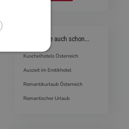
Kennen Sie auch schon...
Kuschelhotels Österreich
Auszeit im Erotikhotel
Romantikurlaub Österreich
Romantischer Urlaub