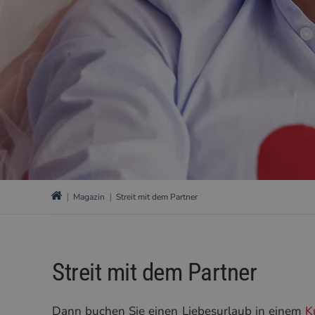
Magazin
Streit mit dem Partner
Streit mit dem Partner
Dann buchen Sie einen Liebesurlaub in einem
K