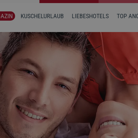
AZIN
KUSCHELURLAUB
LIEBESHOTELS
TOP AN