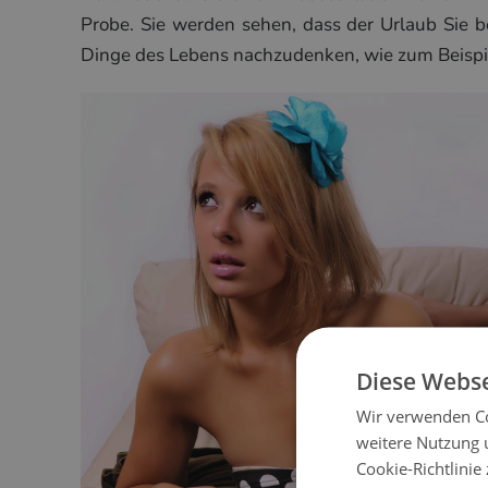
Probe. Sie werden sehen, dass der Urlaub Sie b
Dinge des Lebens nachzudenken, wie zum Beispie
Diese Webse
Wir verwenden Co
weitere Nutzung 
Cookie-Richtlinie