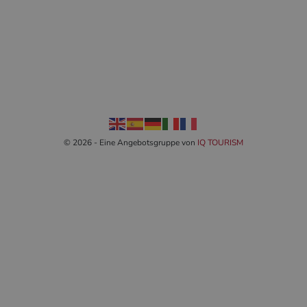
© 2026 - Eine Angebotsgruppe von
IQ TOURISM